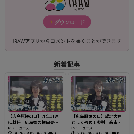
IRAWアプリからコメントを書くことができます
新着記事
【広島原爆の日】昨年11月
【広島原爆の日】総理大臣
に就任 広島県の横田美香
として初めて参列 高市早
知事のあいさつ 全文
RCCニュース
苗総理のあいさつ全文
RCCニュース
2026.08.08 06:00
0
2026.08.08 06:00
0
2026年広島平和記念式典
2026年広島平和記念式典