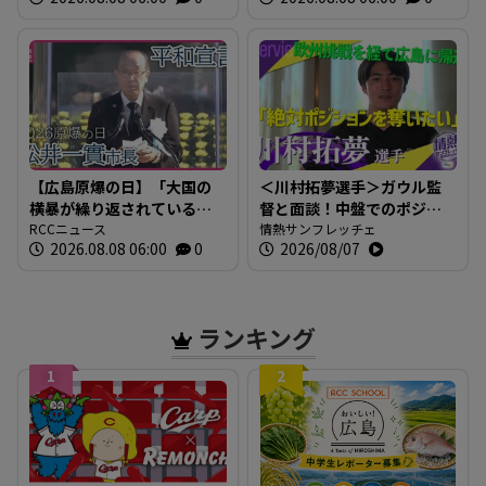
【広島原爆の日】「大国の
＜川村拓夢選手＞ガウル監
横暴が繰り返されている」
督と面談！中盤でのポジシ
広島市・松井市長 世界の
RCCニュース
ョン争いに本気で挑む【情
情熱サンフレッチェ
2026.08.08 06:00
0
2026/08/07
為政者に核兵器廃絶への取
熱サンフレッチェ】
り組み求める 【平和宣言
全文】
ランキング
1
2