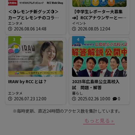
＜🍋レモンチ新グッズ🍋＞
【中学生レポーター大募集
カープとレモンチのコラボ
📣】RCCアナウンサーと一緒
グッズが登場！
エンタメ
に「広島の食」の現場を取
イベント
2026.08.06 14:48
2026.08.05 12:04
材しよう！
3
4
IRAW by RCC とは？
2025年広島県公立高校入
試 問題・解答
エンタメ
暮らし
2026.07.23 12:00
2025.02.26 10:00
0
※毎時更新、直近24時間のアクセス数を集計しています。
もっと見る »