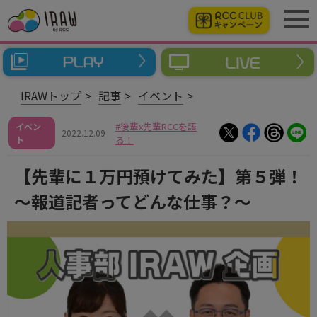
IRAWトップ
記事
イベント
後輩x先輩RCCを語
イベン
2022.12.09
ト
る！
【先輩に１万円預けてみた】第５弾！
～報道記者ってどんな仕事？～