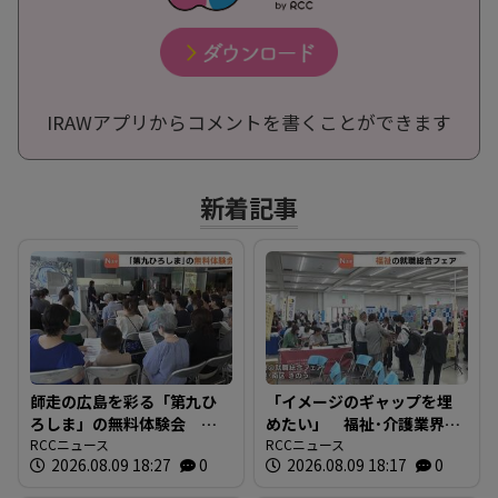
IRAWアプリからコメントを書くことができます
新着記事
師走の広島を彩る「第九ひ
「イメージのギャップを埋
ろしま」の無料体験会 指
めたい」 福祉･介護業界と
揮者に沼尻竜典さん迎え
RCCニュース
求職者つなぐ 福祉の就職
RCCニュース
2026.08.09 18:27
0
2026.08.09 18:17
0
今年は12月20日に開催
総合フェア 広島