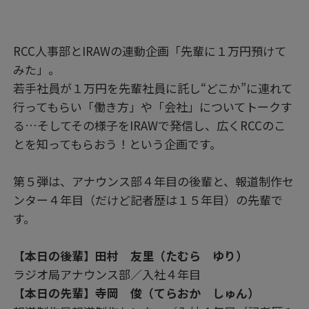
RCC人事部とIRAWの連動企画「先輩に１万円預けて
みた」。
若手社員が１万円を先輩社員に託し“どこか”に連れて
行ってもらい「働き方」や「会社」についてトークす
る…そしてその様子をIRAWで発信し、広くRCCのこ
とを知ってもらおう！という企画です。
第５弾は、アナウンス部４年目の後輩と、報道制作セ
ンター４年目（だけど記者歴は１５年目）の先輩で
す。
【本日の後輩】田村 友里（たむら ゆり）
ラジオ局アナウンス部／入社４年目
【本日の先輩】寺岡 俊（てらおか しゅん）