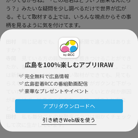
う？」みたいな疑問を少し調べるだけで世界が広が
る。そして取材する上では、いろんな視点からその事
柄を見るように気を付けてます。
田村
同じ記者でも、テレビと新聞で違う点はありま
すか？
寺岡
見ている方の興味関心を惹きつけることができ
広島を100％楽しむアプリIRAW
たか、毎分ごとの視聴率で一目瞭然になること。これ
は新鮮だった。どれだけいい取材ができても、見ても
完全無料で広島情報
らえなかったら意味がない。グラフがガクンと下がっ
広島密着RCCの番組動画配信
豪華なプレゼントやイベント
ていたら、面白くないとか分かりにくいとか何か原因
があるはず。映像のつなぎ方、テロップの入れ方な
アプリダウンロードへ
ど、絶賛勉強中です。
田村
私も毎分ごとの視聴率グラフは細かくチェック
引き続きWeb版を使う
して次に生かしています。