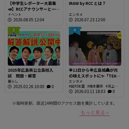
【中学生レポーター大募集
IRAW by RCC とは？
📣】RCCアナウンサーと一緒
に「広島の食」の現場を取
イベント
エンタメ
2026.08.05 12:04
2026.07.23 12:00
材しよう！
3
4
2025年広島県公立高校入
🌟12日から🌟広島城🏯が光
試 問題・解答
の映えスポットに✨「TEAM
暮らし
SHIRO」始動
エンタメ
2025.02.26 10:00
0
田村友里
楠本麗奈
渕上沙
❗【BUTSUBUTSU2】
紀
2026.03.11 18:03
新本穂乃佳
イマナマ
0
渕
上沙紀のBUTSUBUTSU
※毎時更新、直近24時間のアクセス数を集計しています。
もっと見る »