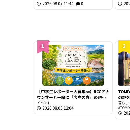
2026.08.07 11:44
0
202
広島
1
2
【中学生レポーター大募集📣】RCCアナ
TOM
ウンサーと一緒に「広島の食」の現場
の謎を解き
を取材しよう！
イベント
TOM
暮らし
2026.08.05 12:04
TOM
生き
202