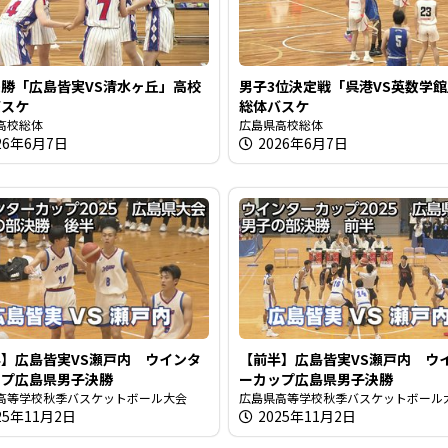
勝「広島皆実VS清水ヶ丘」高校
男子3位決定戦「呉港VS英数学
バスケ
総体バスケ
高校総体
広島県高校総体
26年6月7日
2026年6月7日
】広島皆実VS瀬戸内 ウインタ
【前半】広島皆実VS瀬戸内 ウ
ップ広島県男子決勝
ーカップ広島県男子決勝
高等学校秋季バスケットボール大会
広島県高等学校秋季バスケットボール
25年11月2日
2025年11月2日