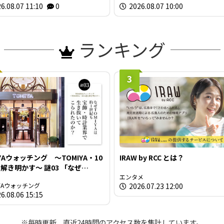
6.08.07 11:10
0
2026.08.07 10:00
ランキング
3
IYAウォッチング ～TOMIYA・10
IRAW by RCC とは？
明かす～ 謎03 「なぜ
IYAは約1世紀も宝飾・時計業界で
エンタメ
IYAウォッチング
2026.07.23 12:00
抜いてこられたのか？」
6.08.06 15:15
※毎時更新、直近24時間のアクセス数を集計しています。