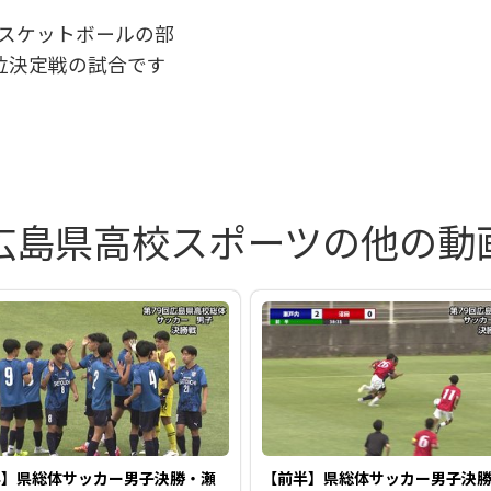
バスケットボールの部
を
位決定戦の試合です
再
広島県高校スポーツの他の動
生
す
る
半】県総体サッカー男子決勝・瀬
【前半】県総体サッカー男子決