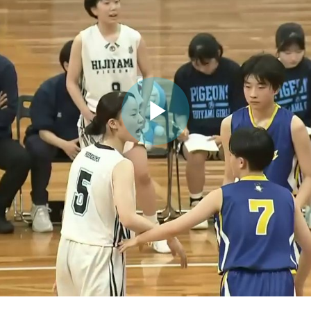
ビ
デ
オ