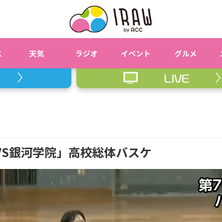
ス
天気
ラジオ
イベント
グルメ
VS銀河学院」高校総体バスケ