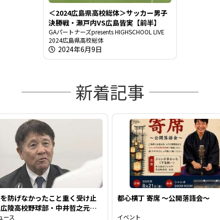
＜2024広島県高校総体＞サッカー男子
決勝戦・瀬戸内VS広島皆実【前半】
GAパートナーズpresents HIGHSCHOOL LIVE
2024広島県高校総体
2024年6月9日
新着記事
力を防げなかったこと重く受け止
都心横丁 寄席 ～公開落語会～
」広陵高校野球部・中井哲之元監
会見で謝罪 退任後初めて発言
ュース
イベント