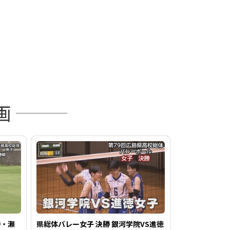
画
勝・瀬
県総体バレー女子 決勝 銀河学院VS進徳