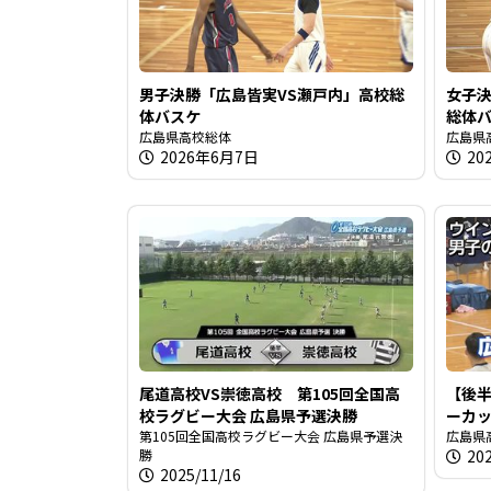
男子決勝「広島皆実VS瀬戸内」高校総
女子決
体バスケ
総体
広島県高校総体
広島県
2026年6月7日
20
尾道高校VS崇徳高校 第105回全国高
【後半
校ラグビー大会 広島県予選決勝
ーカ
第105回全国高校ラグビー大会 広島県予選決
広島県
勝
20
2025/11/16