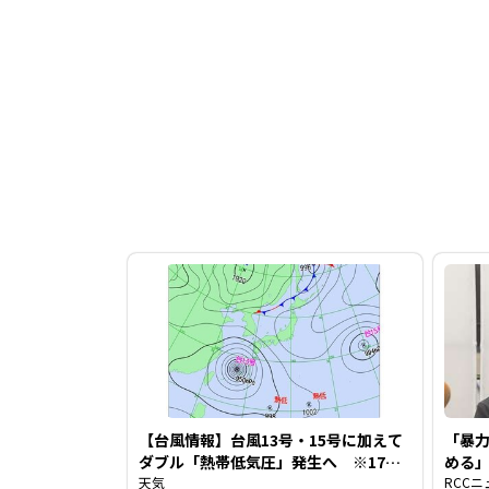
【台風情報】台風13号・15号に加えて
「暴
ダブル「熱帯低気圧」発生へ ※17日
める
までの雨・風シミュレーション
天気
督が
RCCニ