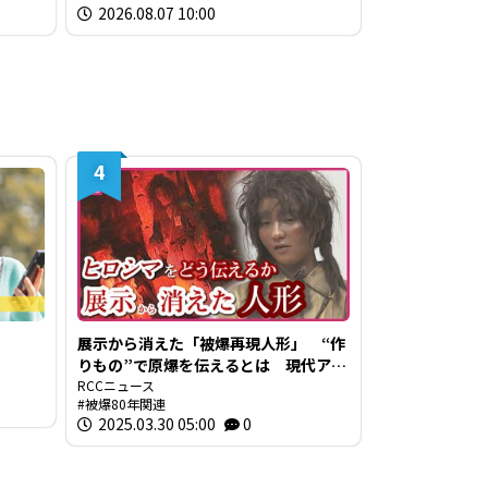
2026.08.07 10:00
4
展示から消えた「被爆再現人形」 “作
りもの”で原爆を伝えるとは 現代アー
ト作家が調査研究 人形の持つ “力” と
RCCニュース
被爆80年関連
“危うさ”
2025.03.30 05:00
0